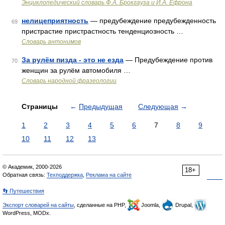
Энциклопедический словарь Ф.А. Брокгауза и И.А. Ефрона
нелицеприятность
— предубеждение предубежденность
69
пристрастие пристрастность тенденциозность …
Словарь антонимов
За рулём пизда - это не езда
— Предубеждение против
70
женщин за рулём автомобиля …
Словарь народной фразеологии
Страницы
←
Предыдущая
Следующая
→
1
2
3
4
5
6
7
8
9
10
11
12
13
© Академик, 2000-2026
18+
Обратная связь:
Техподдержка
,
Реклама на сайте
👣 Путешествия
Экспорт словарей на сайты
, сделанные на PHP,
Joomla,
Drupal,
WordPress, MODx.